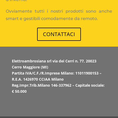
Ovviamente tutti i nostri prodotti sono anche
smart e gestibili comodamente da remoto.
CONTATTACI
Elettroambrosiana srl via dei Cerri n. 77, 20023
Cerro Maggiore (MI)
Partita IVA/C.F./R.Imprese Milano: 11011900153 –
R.E.A. 1426970 CCIAA Milano
Reg.Impr.Trib.Milano 146-337962 – Capitale sociale:
€ 50.000