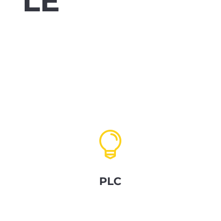
LE

PLC